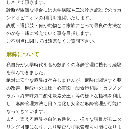
しさせて頂きます。
診断が困難な場合には大学病院や二次診療施設でのセカ
ンドオピニオンの利用を推奨いたします。
説明・選択肢・何が動物とご家族にとって最良の方法な
のかを一緒に考えていく事を目指します。
ご不明点に関しては遠慮なくご質問下さい。
麻酔について
私自身が大学時代を含め数多くの麻酔管理に携わり経験
を積んできました。
絶対に安全な麻酔は存在しませんが、麻酔に関連する薬
の改善、麻酔中の血圧・心電図・酸素飽和度・カプノグ
ラム（終末呼気二酸化炭素分圧）等の様々な指標を利用
し、麻酔管理方法も日々進化し安全な麻酔管理が可能に
なってきています。
また、支える麻酔器自体も進化し、様々な項目がモニタ
リング可能になり、より精密な呼吸管理も可能になりま