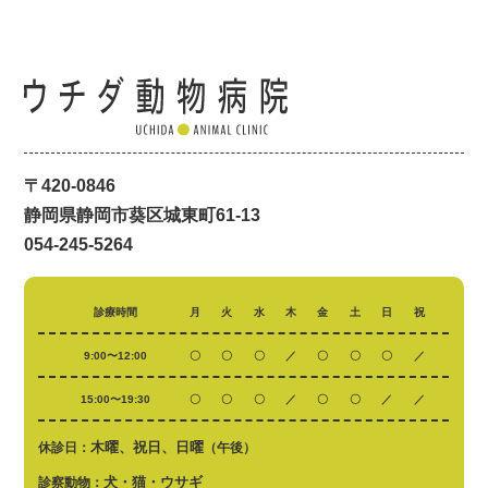
〒420-0846
静岡県静岡市葵区城東町61-13
054-245-5264
診療時間
月
火
水
木
金
土
日
祝
9:00〜12:00
〇
〇
〇
／
〇
〇
〇
／
15:00〜19:30
〇
〇
〇
／
〇
〇
／
／
木曜、祝日、日曜
休診日：
（午後）
犬・猫・ウサギ
診察動物：