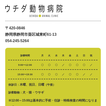
〒420-0846
静岡県静岡市葵区城東町61-13
054-245-5264
診療時間
月
火
水
木
金
土
日
祝
9:00〜12:00
〇
〇
〇
／
〇
〇
〇
／
15:00〜19:30
〇
〇
〇
／
〇
〇
／
／
木曜、祝日、日曜
休診日：
（午後）
犬・猫・ウサギ
診察動物：
※12:00～15:00は基本的に手術・往診・特殊検査の時間になりま